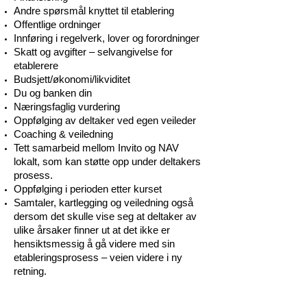
Andre spørsmål knyttet til etablering
Offentlige ordninger
Innføring i regelverk, lover og forordninger
Skatt og avgifter – selvangivelse for
etablerere
Budsjett/økonomi/likviditet
Du og banken din
Næringsfaglig vurdering
Oppfølging av deltaker ved egen veileder
Coaching & veiledning
Tett samarbeid mellom Invito og NAV
lokalt, som kan støtte opp under deltakers
prosess.
Oppfølging i perioden etter kurset
Samtaler, kartlegging og veiledning også
dersom det skulle vise seg at deltaker av
ulike årsaker finner ut at det ikke er
hensiktsmessig å gå videre med sin
etableringsprosess – veien videre i ny
retning.
Kurset blir gjennomført i Trondheimsveien