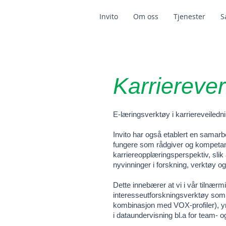
Invito
Om oss
Tjenester
S
Karriereve
E-læringsverktøy i karriereveiledn
Invito har også etablert en samarb
fungere som rådgiver og kompetanse
karriereopplæringsperspektiv, slik 
nyvinninger i forskning, verktøy og 
Dette innebærer at vi i vår tilnærm
interesseutforskningsverktøy som e
kombinasjon med VOX-profiler), yr
i dataundervisning bl.a for team- o