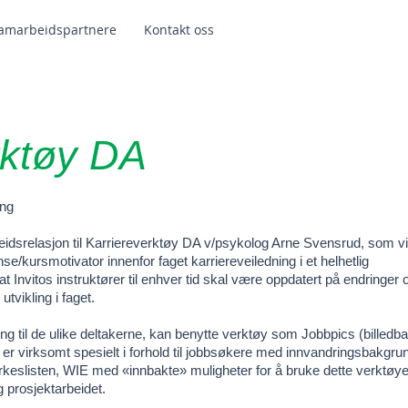
amarbeidspartnere
Kontakt oss
rktøy DA
ing
eidsrelasjon til Karriereverktøy DA v/psykolog Arne Svensrud, som vi
/kursmotivator innenfor faget karriereveiledning i et helhetlig
at Invitos instruktører til enhver tid skal være oppdatert på endringer 
utvikling i faget.
ing til de ulike deltakerne, kan benytte verktøy som Jobbpics (billedba
r virksomt spesielt i forhold til jobbsøkere med innvandringsbakgrun
keslisten, WIE med «innbakte» muligheter for å bruke dette verktøy
g prosjektarbeidet.