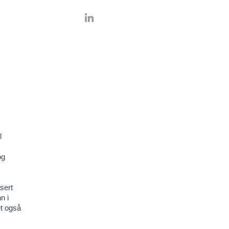
l
og
sert
n i
et også